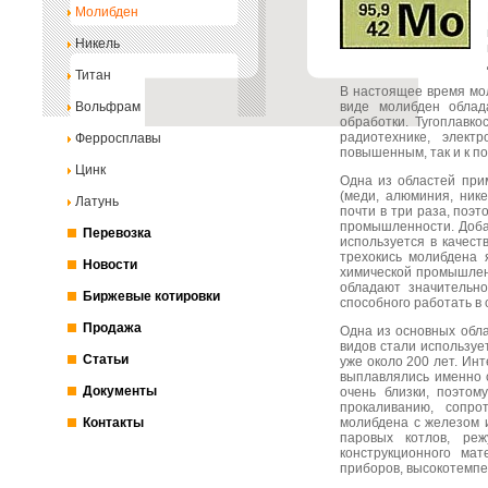
Молибден
Никель
Титан
В настоящее время мо
Вольфрам
виде молибден облад
обработки. Тугоплавк
радиотехнике, элект
Ферросплавы
повышенным, так и к 
Цинк
Одна из областей при
(меди, алюминия, ник
Латунь
почти в три раза, поэ
промышленности. Доба
Перевозка
используется в качест
трехокись молибдена 
Новости
химической промышленн
обладают значительно
Биржевые котировки
способного работать в 
Продажа
Одна из основных обл
видов стали используе
Статьи
уже около 200 лет. Ин
выплавлялись именно 
Документы
очень близки, поэтом
прокаливанию, сопро
Контакты
молибдена с железом 
паровых котлов, ре
конструкционного мат
приборов, высокотемпе