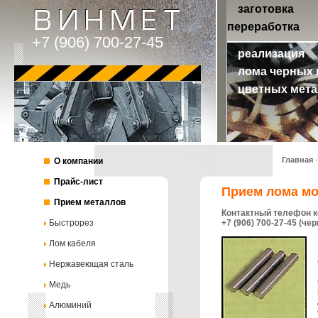
заготовка
переработка
+7 (906) 700-27-45
реализация
лома черных 
цветных мета
Главная
-
О компании
Прайс-лист
Прием лома м
Прием металлов
Контактный телефон к
Быстрорез
+7 (906) 700-27-45 (че
Лом кабеля
Нержавеющая сталь
Медь
Алюминий