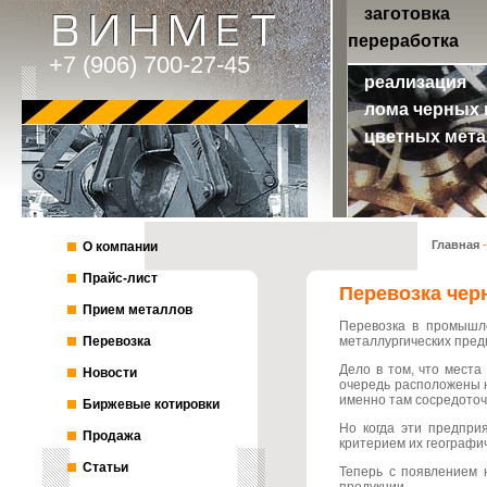
заготовка
переработка
+7 (906) 700-27-45
реализация
лома черных 
цветных мета
Главная
-
О компании
Прайс-лист
Перевозка чер
Прием металлов
Перевозка в промышле
Перевозка
металлургических предп
Дело в том, что места
Новости
очередь расположены н
именно там сосредоточ
Биржевые котировки
Но когда эти предпри
Продажа
критерием их географи
Статьи
Теперь с появлением 