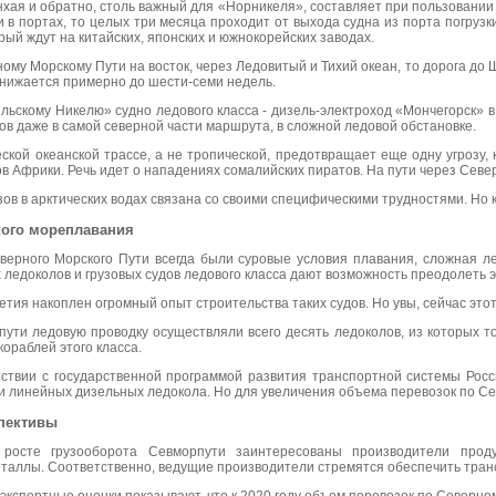
нхая и обратно, столь важный для «Норникеля», составляет при пользовании 
 в портах, то целых три месяца проходит от выхода судна из порта погрузки
рый ждут на китайских, японских и южнокорейских заводах.
ому Морскому Пути на восток, через Ледовитый и Тихий океан, то дорога до 
нижается примерно до шести-семи недель.
скому Никелю» судно ледового класса - дизель-электроход «Мончегорск» в 
ов даже в самой северной части маршрута, в сложной ледовой обстановке.
ской океанской трассе, а не тропической, предотвращает еще одну угрозу,
в Африки. Речь идет о нападениях сомалийских пиратов. На пути через Севе
зов в арктических водах связана со своими специфическими трудностями. Но 
кого мореплавания
ерного Морского Пути всегда были суровые условия плавания, сложная ле
ледоколов и грузовых судов ледового класса дают возможность преодолеть э
тия накоплен огромный опыт строительства таких судов. Но увы, сейчас это
пути ледовую проводку осуществляли всего десять ледоколов, из которых т
ораблей этого класса.
етствии с государственной программой развития транспортной системы Ро
и линейных дизельных ледокола. Но для увеличения объема перевозок по С
пективы
росте грузооборота Севморпути заинтересованы производители прод
еталлы. Соответственно, ведущие производители стремятся обеспечить тран