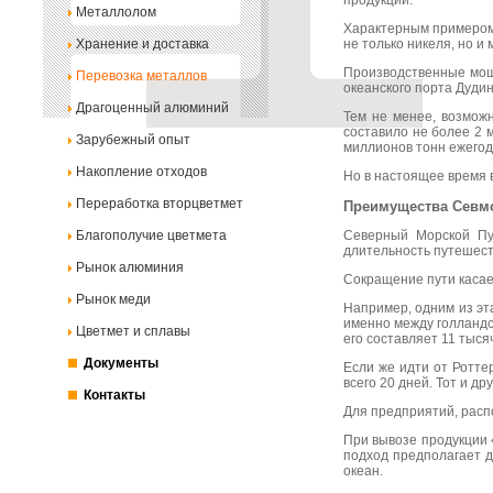
продукции.
Металлолом
Характерным примером 
Хранение и доставка
не только никеля, но и 
Производственные мощ
Перевозка металлов
океанского порта Дуди
Драгоценный алюминий
Тем не менее, возможн
составило не более 2 
Зарубежный опыт
миллионов тонн ежегод
Накопление отходов
Но в настоящее время 
Переработка вторцветмет
Преимущества Севм
Благополучие цветмета
Северный Морской Пут
длительность путешест
Рынок алюминия
Сокращение пути касае
Рынок меди
Например, одним из эт
именно между голландс
Цветмет и сплавы
его составляет 11 тыся
Документы
Если же идти от Ротте
всего 20 дней. Тот и д
Контакты
Для предприятий, расп
При вывозе продукции 
подход предполагает д
океан.