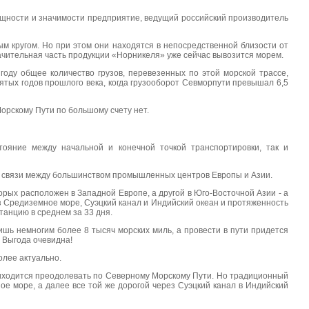
ощности и значимости предприятие, ведущий российский производитель
 кругом. Но при этом они находятся в непосредственной близости от
ачительная часть продукции «Норникеля» уже сейчас вывозится морем.
году общее количество грузов, перевезенных по этой морской трассе,
ятых годов прошлого века, когда грузооборот Севморпути превышал 6,5
орскому Пути по большому счету нет.
тояние между начальной и конечной точкой транспортировки, так и
 и связи между большинством промышленных центров Европы и Азии.
рых расположен в Западной Европе, а другой в Юго-Восточной Азии - а
 Средиземное море, Суэцкий канал и Индийский океан и протяженность
танцию в среднем за 33 дня.
шь немногим более 8 тысяч морских миль, а провести в пути придется
. Выгода очевидна!
лее актуально.
риходится преодолевать по Северному Морскому Пути. Но традиционный
ое море, а далее все той же дорогой через Суэцкий канал в Индийский