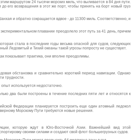
этим маршрутом 24 тысячи морских миль, что выливается в 84 дня пути.
 до его возвращения в этот же порт, чтобы принять на борт новый груз
Шанхая и обратно сокращается вдвое - до 11300 миль. Соответственно, и
экспериментальном плавании преодолело этот путь за 41 день, причем
 которая стала в последние годы весьма опасной для судов, следующих
рный Ледовитый и Тихий океаны такой угрозы попросту не существует.
как показывает практика, они вполне преодолимы.
довая обстановка и сравнительно короткий период навигации. Однако
ти трудности.
т опыт используется недостаточно.
олько два были построены в течение последних пяти лет и относятся к
ссийской Федерации планируется построить еще один атомный ледокол
еверному Морскому Пути требуются новые решения.
укции, которую ждут в Юго-Восточной Азии. Важнейший вид этой
спортировку своими силами и создают свой флот большегрузных судов.