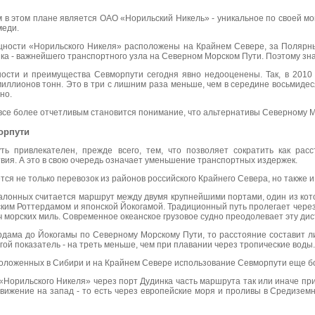
в этом плане является ОАО «Норильский Никель» - уникальное по своей м
меди.
ности «Норильского Никеля» расположены на Крайнем Севере, за Полярным
нка - важнейшего транспортного узла на Северном Морском Пути. Поэтому зн
ости и преимущества Севморпути сегодня явно недооценены. Так, в 2010 
миллионов тонн. Это в три с лишним раза меньше, чем в середине восьмидес
но.
все более отчетливым становится понимание, что альтернативы Северному М
орпути
ь привлекателен, прежде всего, тем, что позволяет сократить как расс
вия. А это в свою очередь означает уменьшение транспортных издержек.
тся не только перевозок из районов российского Крайнего Севера, но также
алонных считается маршрут между двумя крупнейшими портами, один из кото
ким Роттердамом и японской Йокогамой. Традиционный путь пролегает через
ч морских миль. Современное океанское грузовое судно преодолевает эту дис
рдама до Йокогамы по Северному Морскому Пути, то расстояние составит ли
ругой показатель - на треть меньше, чем при плавании через тропические воды
оложенных в Сибири и на Крайнем Севере использование Севморпути еще бо
«Норильского Никеля» через порт Дудинка часть маршрута так или иначе п
вижение на запад - то есть через европейские моря и проливы в Средиземн