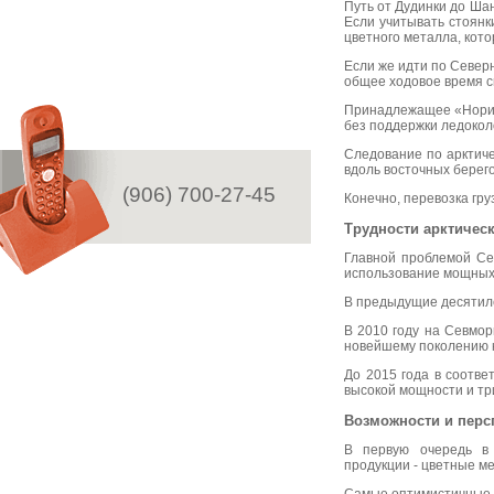
Путь от Дудинки до Ша
Если учитывать стоянки
цветного металла, кото
Если же идти по Северн
общее ходовое время с
Принадлежащее «Нориль
без поддержки ледокол
Следование по арктиче
вдоль восточных берего
(906) 700-27-45
Конечно, перевозка гру
Трудности арктичес
Главной проблемой Сев
использование мощных 
В предыдущие десятиле
В 2010 году на Севмор
новейшему поколению к
До 2015 года в соотв
высокой мощности и тр
Возможности и перс
В первую очередь в 
продукции - цветные м