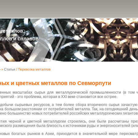
металлов,
ллов и сплавов
->
Статьи
/ Перевозка металлов
ных и цветных металлов по Севморпути
нных масштабах сырья для металлургической промышленности (в том чи
риятий - это проблема, которая в XXI веке становится все острее.
 добычи сырьевых ресурсов, а тем более сбора вторичного сырья зачасту
а большом расстоянии от потребителей металла. Так, на сегодняшний день 
ено большинство новых потребителей российских металлургических гигантов
ятия черной и цветной металлургии строились, они были рассчитаны пре
ческого размещения была близость к источникам руды и энергоносителей (или
новых богатых рынков в Азии, приходится в значительной мере пересмат